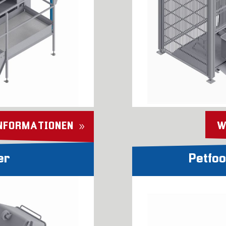
INFORMATIONEN
W
er
Petfo